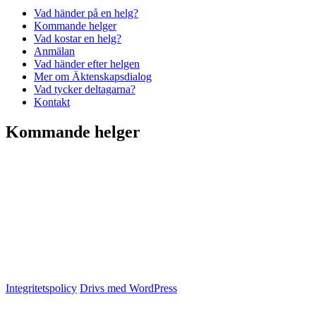
Vad händer på en helg?
Kommande helger
Vad kostar en helg?
Anmälan
Vad händer efter helgen
Mer om Äktenskapsdialog
Vad tycker deltagarna?
Kontakt
Kommande helger
13-15 november 2026 Anmälan öppen
EFS-gården, Åsljunga
Integritetspolicy
Drivs med WordPress